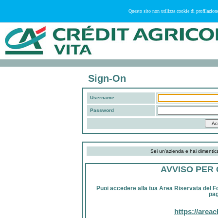
Questo sito non utilizza cookie di profilazion
Sign-On
Username
Password
Sei un'azienda e hai diment
AVVISO PER 
Puoi accedere alla tua Area Riservata del 
pag
https://areacl